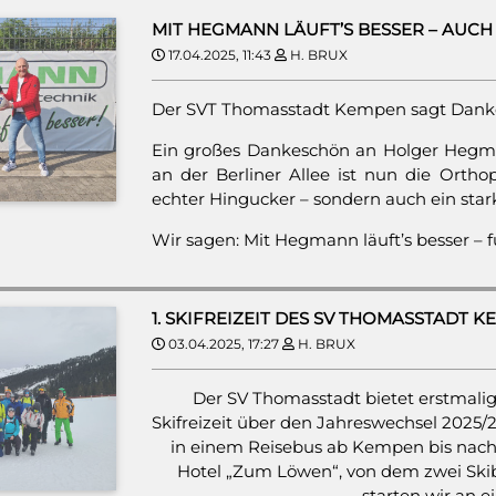
MIT HEGMANN LÄUFT’S BESSER – AUCH 
17.04.2025, 11:43
H. BRUX
Der SVT Thomasstadt Kempen sagt Dank
Ein großes Dankeschön an Holger Hegm
an der Berliner Allee ist nun die Orth
echter Hingucker – sondern auch ein star
Wir sagen: Mit Hegmann läuft’s besser – fü
1. SKIFREIZEIT DES SV THOMASSTADT 
03.04.2025, 17:27
H. BRUX
Der SV Thomasstadt bietet erstmalig
Skifreizeit über den Jahreswechsel 2025
in einem Reisebus ab Kempen bis nach 
Hotel „Zum Löwen“, von dem zwei Skib
starten wir an ei