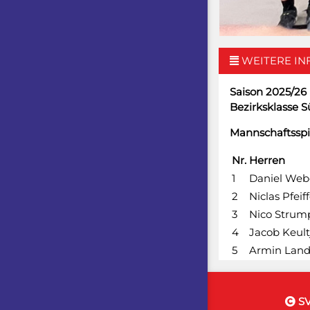
WEITERE IN
Saison 2025/26
Bezirksklasse S
Mannschaftsspi
Nr.
Herren
1
Daniel Web
2
Niclas Pfeif
3
Nico Strum
4
Jacob Keult
5
Armin Land
SV