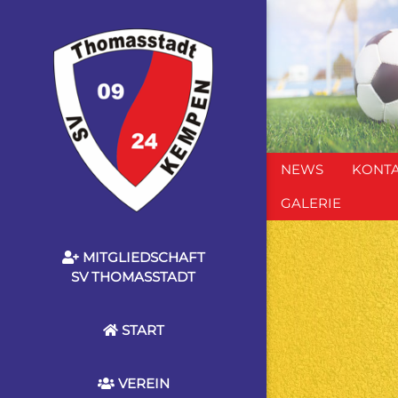
NEWS
KONT
GALERIE
MITGLIEDSCHAFT
SV THOMASSTADT
START
VEREIN