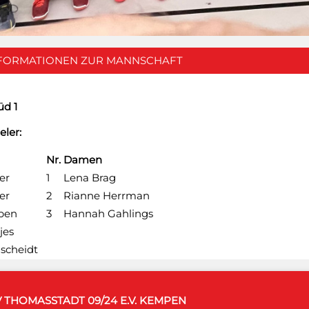
FORMATIONEN ZUR MANNSCHAFT
üd 1
eler:
Nr.
Damen
er
1
Lena Brag
fer
2
Rianne Herrman
pen
3
Hannah Gahlings
jes
scheidt
 THOMASSTADT 09/24 E.V. KEMPEN